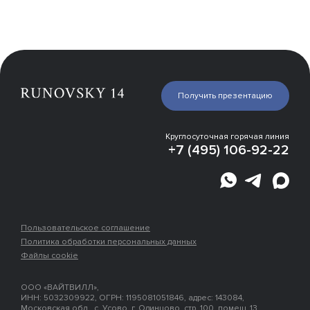
Презентация
Галерея
Получить презентацию
Инфраструктура
Эксперты о проекте
Расположение
Круглосуточная горячая линия
Места рядом
+7 (495) 106-92-22
Застройщик
Ипотека
Пользовательское соглашение
Политика обработки персональных данных
Файлы cookie
ООО «ВАЙТВИЛЛ»,
ИНН: 5032309922, ОГРН: 1195081051846, адрес: 143084,
Московская обл., с. Усово, г. Одинцово, стр. 100, помещ. 13