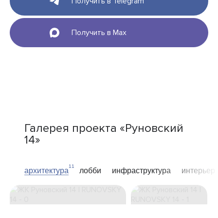
Получить в Telegram
Получить в Max
Галерея проекта «Руновский
14»
11
архитектура
лобби
инфраструктура
интерьер